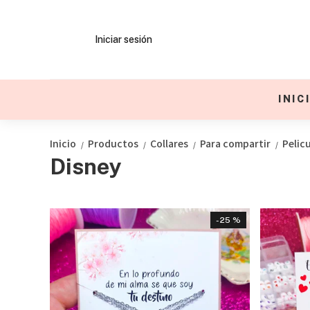
Iniciar sesión
INIC
Inicio
Productos
Collares
Para compartir
Pelic
/
/
/
/
Disney
- 25 %