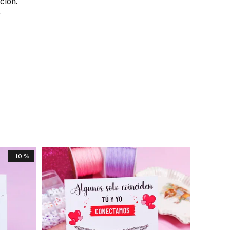
ción.
.
- 10 %