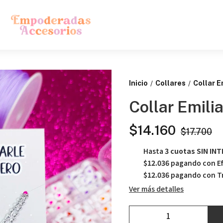
Inicio
Collares
Collar E
/
/
Collar Emili
$14.160
$17.700
Hasta
3 cuotas SIN IN
$12.036
pagando con Ef
$12.036
pagando con Tr
Ver más detalles