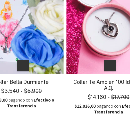
llar Bella Durmiente
Collar Te Amo en 100 I
A.Q.
$3.540
-
$5.900
$14.160
-
$17.700
9,00
pagando con
Efectivo o
Transferencia
$12.036,00
pagando con
Efe
Transferencia