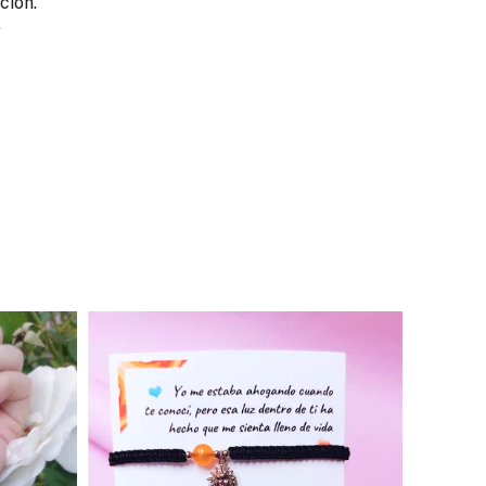
ción.
.