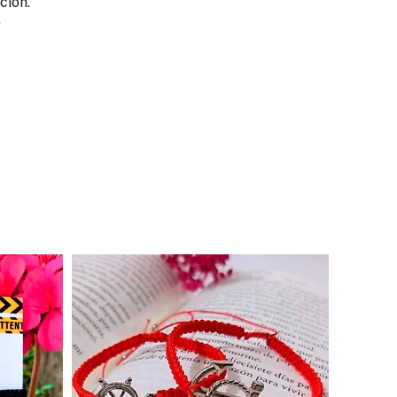
ción.
.