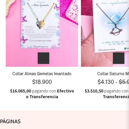
Collar Almas Gemelas Imantado
Collar Saturno M
$18.900
$4.130
-
$5.
$16.065,00
pagando con
Efectivo
$3.510,50
pagando co
o Transferencia
Transferenc
PÁGINAS